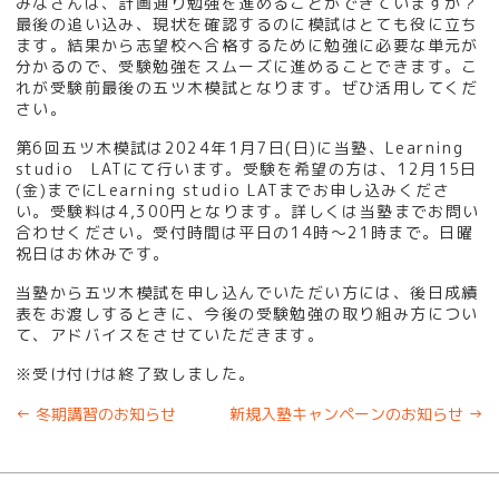
みなさんは、計画通り勉強を進めることができていますか？
最後の追い込み、現状を確認するのに模試はとても役に立ち
ます。結果から志望校へ合格するために勉強に必要な単元が
分かるので、受験勉強をスムーズに進めることできます。こ
れが受験前最後の五ツ木模試となります。ぜひ活用してくだ
さい。
第6回五ツ木模試は2024年1月7日(日)に当塾、Learning
studio LATにて行います。受験を希望の方は、12月15日
(金)までにLearning studio LATまでお申し込みくださ
い。受験料は4,300円となります。詳しくは当塾までお問い
合わせください。受付時間は平日の14時～21時まで。日曜
祝日はお休みです。
当塾から五ツ木模試を申し込んでいただい方には、後日成績
表をお渡しするときに、今後の受験勉強の取り組み方につい
て、アドバイスをさせていただきます。
※受け付けは終了致しました。
←
冬期講習のお知らせ
新規入塾キャンペーンのお知らせ
→